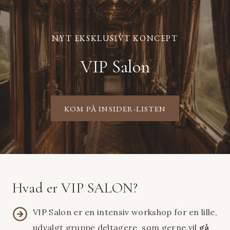
Fortsæt
til
indhold
NYT EKSKLUSIVT KONCEPT
VIP Salon
KOM PÅ INSIDER-LISTEN
Hvad er VIP SALON?
VIP Salon er en intensiv workshop for en lille,
udvalgt gruppe deltagere, som gerne vil
gå