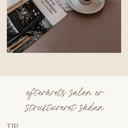
efterårets salon er
struktureret sådan
TID