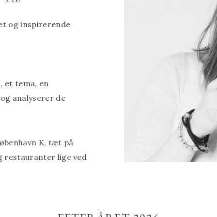
ret og inspirerende
, et tema, en
l og analyserer de
.
København K, tæt på
g restauranter lige ved