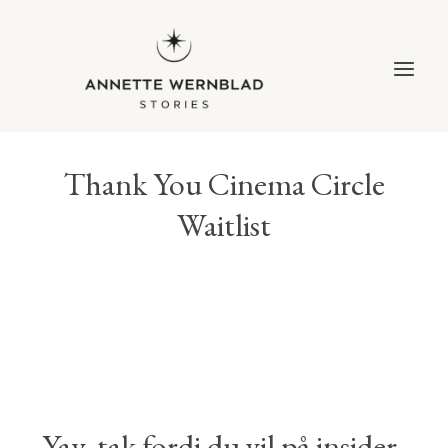
Fortsæt
til
indhold
Thank You Cinema Circle
Waitlist
Yay, tak fordi du vil på insider-